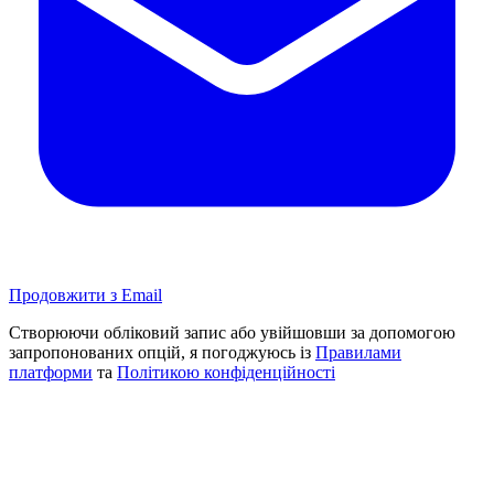
Продовжити з Email
Створюючи обліковий запис або увійшовши за допомогою
запропонованих опцій, я погоджуюсь із
Правилами
платформи
та
Політикою конфіденційності