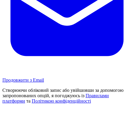
Продовжити з Email
Створюючи обліковий запис або увійшовши за допомогою
запропонованих опцій, я погоджуюсь із
Правилами
платформи
та
Політикою конфіденційності