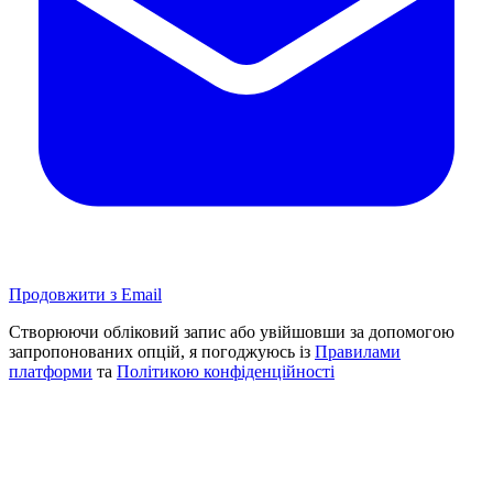
Продовжити з Email
Створюючи обліковий запис або увійшовши за допомогою
запропонованих опцій, я погоджуюсь із
Правилами
платформи
та
Політикою конфіденційності