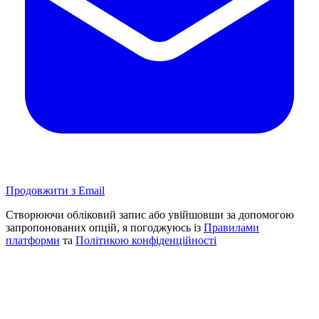
Продовжити з Email
Створюючи обліковий запис або увійшовши за допомогою
запропонованих опцій, я погоджуюсь із
Правилами
платформи
та
Політикою конфіденційності