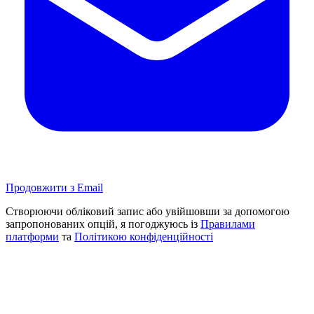
Продовжити з Email
Створюючи обліковий запис або увійшовши за допомогою
запропонованих опцій, я погоджуюсь із
Правилами
платформи
та
Політикою конфіденційності